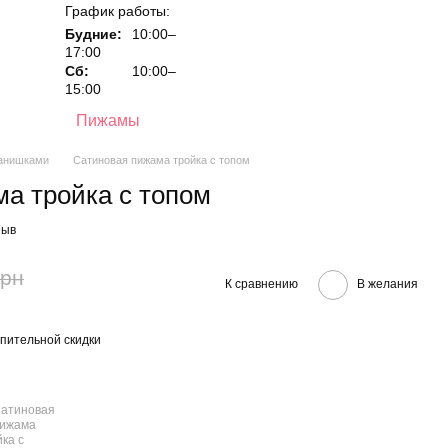
График работы:
Будние:
10:00–
17:00
Сб:
10:00–
15:00
Пижамы
анишками
Сатиновая пижама тройка с топом
а тройка с топом
зыв
грн
К сравнению
В желания
пительной скидки