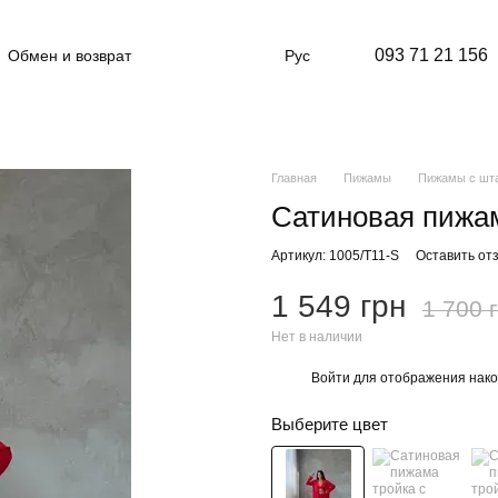
093 71 21 156
Обмен и возврат
Рус
шение и публичная оферта
Главная
Пижамы
Пижамы с шт
Сатиновая пижам
Артикул: 1005/T11-S
Оставить от
1 549 грн
1 700 
Нет в наличии
Войти
для отображения нако
%
Выберите цвет