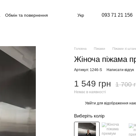
093 71 21 156
а
Обмін та повернення
Укр
лічна оферта
Головна
Піжами
Піжами зі шта
Жіноча піжама пр
Артикул: 1246-S
Написати відгук
1 549 грн
1 700 
Немає в наявності
Увійти
для відображення нак
%
Виберіть колір