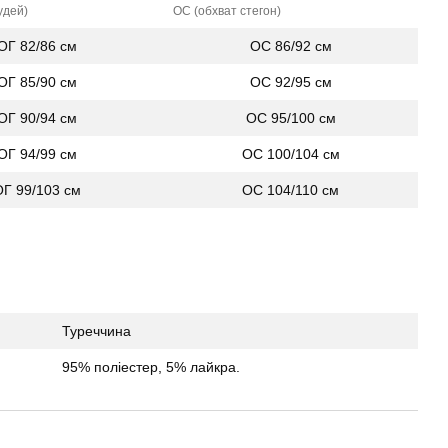
удей)
ОС (обхват стегон)
ОГ 82/86 см
ОС 86/92 см
ОГ 85/90 см
ОС 92/95 см
ОГ 90/94 см
ОС 95/100 см
ОГ 94/99 см
ОС 100/104 см
ОГ 99/103 см
ОС 104/110 см
Туреччина
95% поліестер, 5% лайкра.