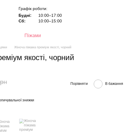
Графік роботи:
Будні:
10:00–17:00
Сб:
10:00–15:00
Піжами
нцями
Жіноча піжама преміум якості, чорний
еміум якості, чорний
грн
Порівняти
В бажання
опичувальної знижки