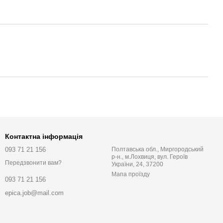
Контактна інформація
093 71 21 156
Полтавська обл., Миргородський
р-н., м.Лохвиця, вул. Героїв
Передзвонити вам?
України, 24, 37200
Мапа проїзду
093 71 21 156
epica.job@mail.com