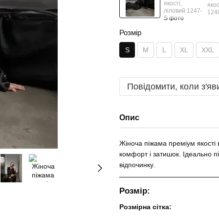
Розмір
S
M
L
XL
XXL
Повідомити, коли з'яв
Опис
Жіноча піжама преміум якості 
комфорт і затишок. Ідеально 
відпочинку.
Розмір:
Розмірна сітка: