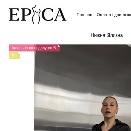
Перейти до основного контенту
Про нас
Оплата і доставк
Контактна інформація
Угода користувача та пуб
Відгуки про магазин
Нижня білизна
Ідеально на подарунок🎁
Хіт