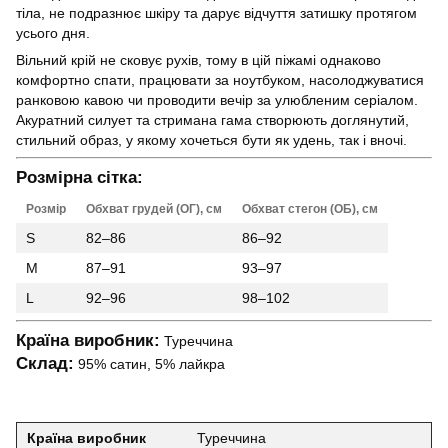
тіла, не подразнює шкіру та дарує відчуття затишку протягом
усього дня.
Вільний крій не сковує рухів, тому в цій піжамі однаково
комфортно спати, працювати за ноутбуком, насолоджуватися
ранковою кавою чи проводити вечір за улюбленим серіалом.
Акуратний силует та стримана гама створюють доглянутий,
стильний образ, у якому хочеться бути як удень, так і вночі.
Розмірна сітка:
Розмір
Обхват грудей (ОГ), см
Обхват стегон (ОБ), см
S
82–86
86–92
M
87–91
93–97
L
92–96
98–102
Країна виробник:
Туреччина
Склад:
95% сатин, 5% лайкра
Країна виробник
Туреччина