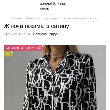
Піжами
Піжами зі штанцями
Жіноча піжама із сатину
Жіноча піжама із сатину
Артикул:
1000-S
Написати відгук
Ідеально на подарунок🎁
Хіт