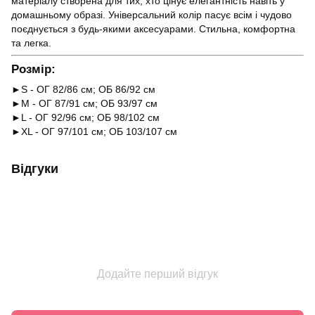
матеріалу створена для тих, хто цінує елегантність навіть у
домашньому образі. Універсальний колір пасує всім і чудово
поєднується з будь-якими аксесуарами. Стильна, комфортна
та легка.
Розмір:
►S - ОГ 82/86 см; ОБ 86/92 см
►М - ОГ 87/91 см; ОБ 93/97 см
►L - ОГ 92/96 см; ОБ 98/102 см
►XL - ОГ 97/101 см; ОБ 103/107 см
Відгуки
Додайте перший відгук