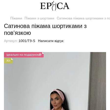
Піжами
Піжами з шортами
Сатинова піжама шортиками з п
Сатинова піжама шортиками з
пов'язкою
Артикул:
1001/T9-S
Написати відгук
Ідеально на подарунок🎁
Хіт