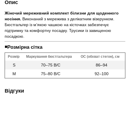
Опис
Жіночий мереживний комплект білизни для щоденного
носіння.
Виконаний з мережива з делікатним візерунком.
Бюстгальтер із м’якою чашкою на кісточках забезпечує
підтримку та комфортну посадку. Трусики із завищеною
посадкою.
◾️Розмірна сітка
Розмір
Маркування бюстгальтера
ОС (обхват стегон), см
S
70–75 B/C
86–94
M
75–80 B/C
92–100
Відгуки