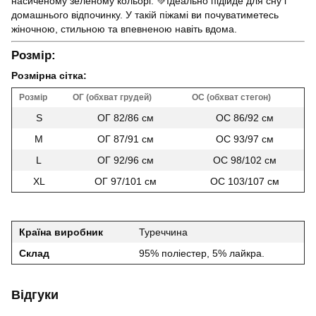
насиченому зеленому кольорі. 💚Ідеально підійде для сну і
домашнього відпочинку. У такій піжамі ви почуватиметесь
жіночною, стильною та впевненою навіть вдома.
Розмір:
Розмірна сітка:
Розмір
ОГ (обхват грудей)
ОС (обхват стегон)
S
ОГ 82/86 см
ОС 86/92 см
M
ОГ 87/91 см
ОС 93/97 см
L
ОГ 92/96 см
ОС 98/102 см
XL
ОГ 97/101 см
ОС 103/107 см
Країна виробник
Туреччина
Склад
95% поліестер, 5% лайкра.
Відгуки