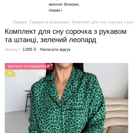
Піжами
Піжами зі штанцями
Комплект для сну сорочка з ру
Комплект для сну сорочка з рукавом
та штанці, зелений леопард
Артикул:
1289-S
Написати відгук
Ідеально на подарунок🎁
Хіт