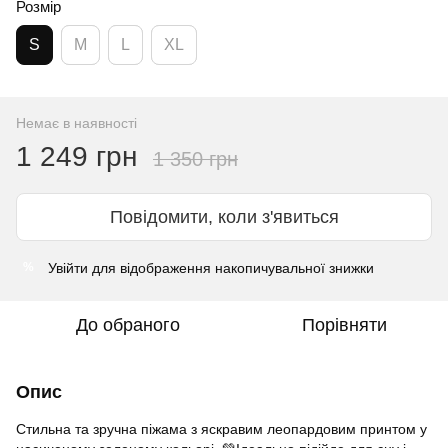
Розмір
S
M
L
XL
Немає в наявності
1 249 грн
1 350 грн
Повідомити, коли з'явиться
Увійти
для відображення накопичувальної знижки
%
До обраного
Порівняти
Опис
Стильна та зручна піжама з яскравим леопардовим принтом у